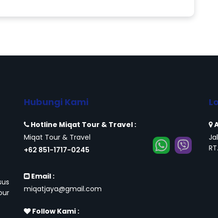
Hubungi Kami
L
Hotline Miqat Tour & Travel :
A
Miqat Tour & Travel
Ja
RT
+62 851-1717-0245
Email :
sus
miqatjaya@gmail.com
our
Follow Kami :